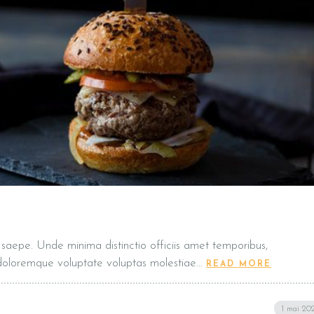
t, saepe. Unde minima distinctio officiis amet temporibus,
 doloremque voluptate voluptas molestiae…
READ MORE
1 mai 20