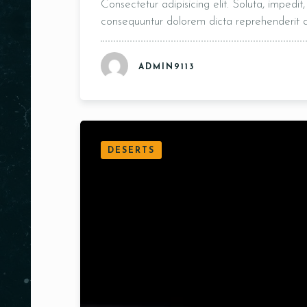
Consectetur adipisicing elit. Soluta, impedi
consequuntur dolorem dicta reprehenderit
ADMIN9113
DESERTS