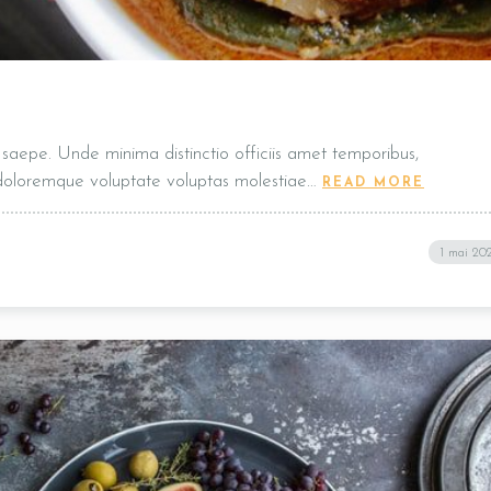
t, saepe. Unde minima distinctio officiis amet temporibus,
 doloremque voluptate voluptas molestiae…
READ MORE
1 mai 20