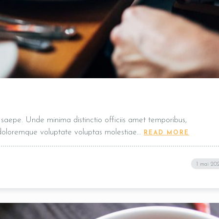
t, saepe. Unde minima distinctio officiis amet temporibus,
 doloremque voluptate voluptas molestiae…
READ MORE
ENVOYER
1 mai 20