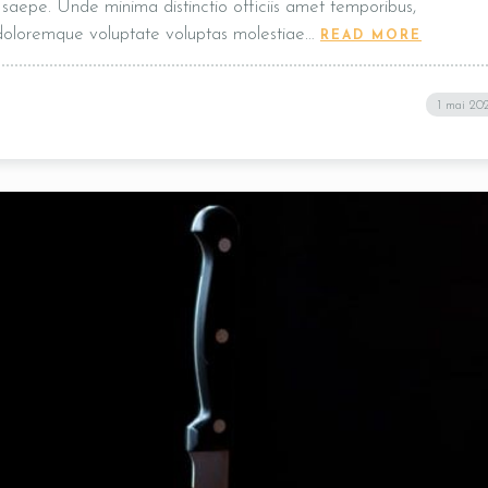
t, saepe. Unde minima distinctio officiis amet temporibus,
 doloremque voluptate voluptas molestiae…
READ MORE
1 mai 20