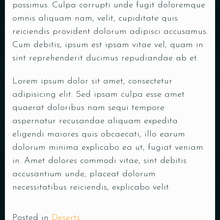
possimus. Culpa corrupti unde fugit doloremque
omnis aliquam nam, velit, cupiditate quis
reiciendis provident dolorum adipisci accusamus.
Réservez votre table
Cum debitis, ipsum est ipsam vitae vel, quam in
sint reprehenderit ducimus repudiandae ab et.
Lorem ipsum dolor sit amet, consectetur
adipisicing elit. Sed ipsam culpa esse amet
quaerat doloribus nam sequi tempore
aspernatur recusandae aliquam expedita
eligendi maiores quis obcaecati, illo earum
dolorum minima explicabo ea ut, fugiat veniam
in. Amet dolores commodi vitae, sint debitis
accusantium unde, placeat dolorum
necessitatibus reiciendis, explicabo velit.
Posted in
Deserts